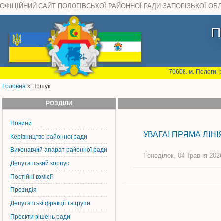
ОФІЦІЙНИЙ САЙТ ПОЛОГІВСЬКОЇ РАЙОННОЇ РАДИ ЗАПОРІЗЬКОЇ ОБ
П
70608, м. Пологи, 
Головна
» Пошук
РОЗДІЛИ
Новини
УВАГА! ПРЯМА ЛІНІ
Керiвництво районної ради
Виконавчий апарат районної ради
Понеділок, 04 Травня 2026
Депутатський корпус
Постiйнi комiсiї
Президія
Депутатські фракції та групи
Проєкти рішень ради