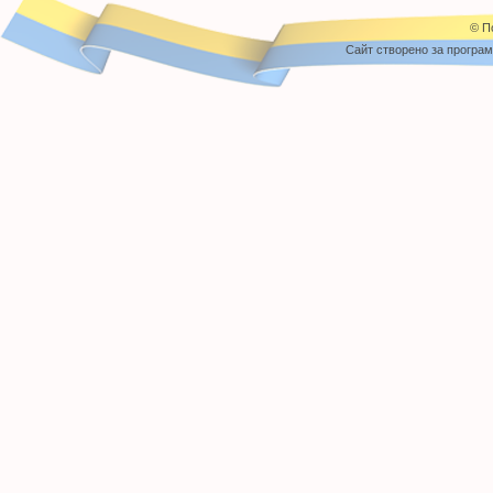
© П
Cайт створено за програ