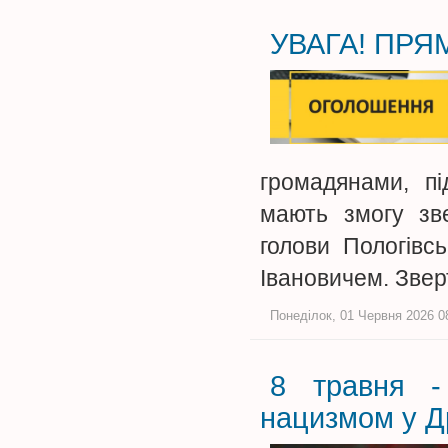
УВАГА! ПРЯМ
громадянами, пі
мають змогу зве
голови Пологівс
Івановичем. Зве
Понеділок, 01 Червня 2026 08
8 травня -
нацизмом у Дру