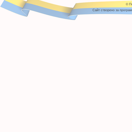
© П
Cайт створено за програ