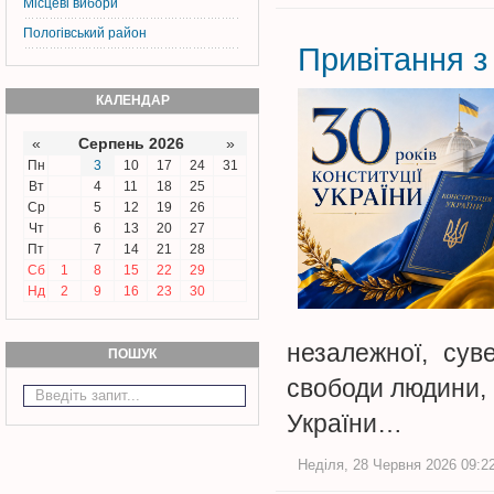
Місцеві вибори
Пологівський район
Привітання з 
КАЛЕНДАР
«
Серпень 2026
»
Пн
3
10
17
24
31
Вт
4
11
18
25
Ср
5
12
19
26
Чт
6
13
20
27
Пт
7
14
21
28
Сб
1
8
15
22
29
Нд
2
9
16
23
30
незалежної, сув
ПОШУК
свободи людини, 
України…
Неділя, 28 Червня 2026 09:22