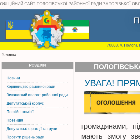
ОФІЦІЙНИЙ САЙТ ПОЛОГІВСЬКОЇ РАЙОННОЇ РАДИ ЗАПОРІЗЬКОЇ ОБ
П
70608, м. Пологи, 
Головна
РОЗДІЛИ
ПОЛОГІВСЬК
Новини
УВАГА! ПРЯМ
Керiвництво районної ради
Виконавчий апарат районної ради
Депутатський корпус
Постiйнi комiсiї
Президія
громадянами, пі
Депутатські фракції та групи
мають змогу зве
Проєкти рішень ради