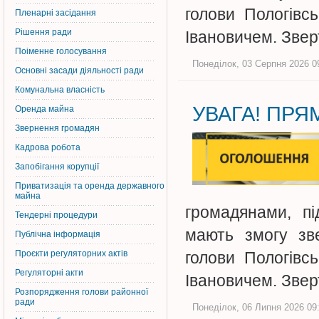
голови Пологівс
Пленарні засідання
Рішення ради
Івановичем. Зве
Поіменне голосування
Понеділок, 03 Серпня 2026 09
Основні засади діяльності ради
Комунальна власність
УВАГА! ПРЯМ
Оренда майна
Звернення громадян
Кадрова робота
Запобігання корупції
Приватизація та оренда державного
майна
громадянами, пі
Тендерні процедури
мають змогу зве
Публічна інформація
Проєкти регуляторних актів
голови Пологівс
Регуляторні акти
Івановичем. Зве
Розпорядження голови районної
ради
Понеділок, 06 Липня 2026 09: