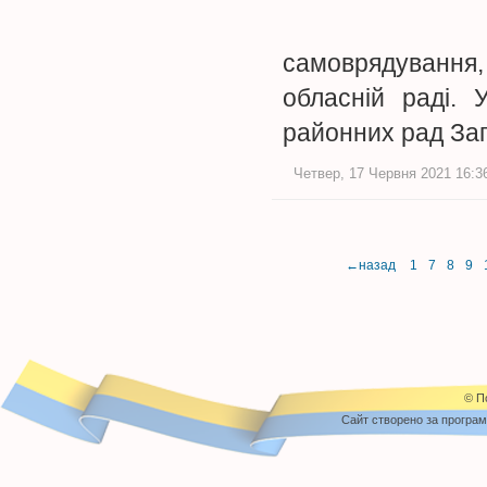
самоврядування
обласній раді. 
районних рад Зап
Четвер, 17 Червня 2021 16:36
←назад
1
7
8
9
© П
Cайт створено за програ