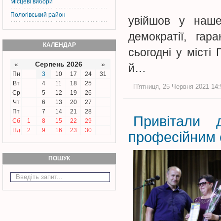
Місцеві вибори
Пологівський район
увійшов у наше
демократії, гар
КАЛЕНДАР
сьогодні у місті
«
Серпень 2026
»
й…
Пн
3
10
17
24
31
Вт
4
11
18
25
П'ятниця, 25 Червня 2021 14:
Ср
5
12
19
26
Чт
6
13
20
27
Пт
7
14
21
28
Привітали 
Сб
1
8
15
22
29
Нд
2
9
16
23
30
професійним 
ПОШУК