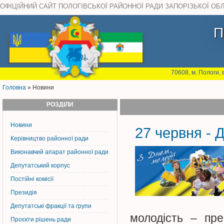
ОФІЦІЙНИЙ САЙТ ПОЛОГІВСЬКОЇ РАЙОННОЇ РАДИ ЗАПОРІЗЬКОЇ ОБ
П
70608, м. Пологи, 
Головна
» Новини
РОЗДІЛИ
Новини
27 червня - 
Керiвництво районної ради
Виконавчий апарат районної ради
Депутатський корпус
Постiйнi комiсiї
Президія
Депутатські фракції та групи
молодість – пр
Проєкти рішень ради