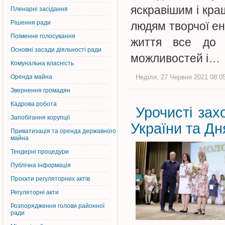
яскравішим і кра
Пленарні засідання
Рішення ради
людям творчої ен
Поіменне голосування
життя все до 
Основні засади діяльності ради
можливостей і…
Комунальна власність
Оренда майна
Неділя, 27 Червня 2021 08:05
Звернення громадян
Кадрова робота
Урочисті захо
Запобігання корупції
України та Дн
Приватизація та оренда державного
майна
Тендерні процедури
Публічна інформація
Проєкти регуляторних актів
Регуляторні акти
Розпорядження голови районної
ради