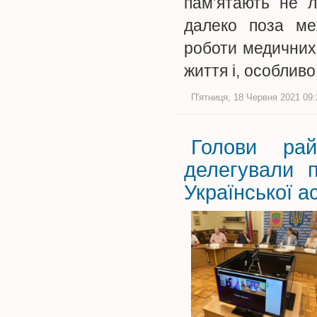
пам’ятають не л
далеко поза ме
роботи медичних
життя і, особлив
П'ятниця, 18 Червня 2021 09:
Голови рай
делегували 
Української а