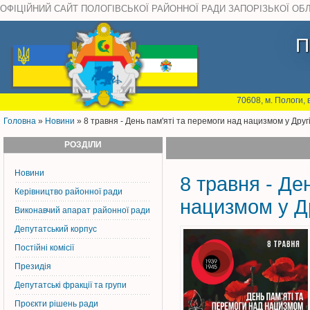
ОФІЦІЙНИЙ САЙТ ПОЛОГІВСЬКОЇ РАЙОННОЇ РАДИ ЗАПОРІЗЬКОЇ ОБ
П
70608, м. Пологи, 
Головна
»
Новини
» 8 травня - День пам'яті та перемоги над нацизмом у Другій
РОЗДІЛИ
Новини
8 травня - Де
Керiвництво районної ради
нацизмом у Дру
Виконавчий апарат районної ради
Депутатський корпус
Постiйнi комiсiї
Президія
Депутатські фракції та групи
Проєкти рішень ради