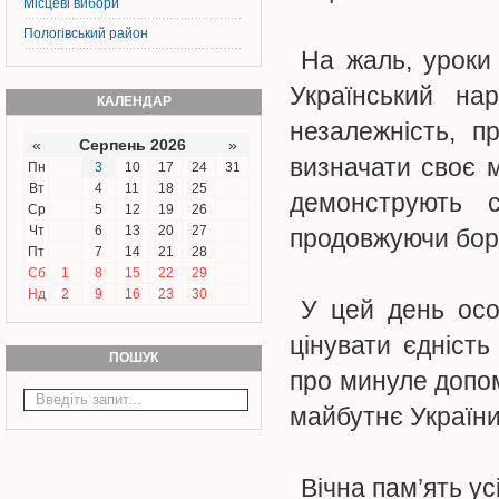
Місцеві вибори
Пологівський район
На жаль, уроки
Український на
КАЛЕНДАР
незалежність, п
«
Серпень 2026
»
визначати своє 
Пн
3
10
17
24
31
Вт
4
11
18
25
демонструють си
Ср
5
12
19
26
Чт
6
13
20
27
продовжуючи боро
Пт
7
14
21
28
Сб
1
8
15
22
29
Нд
2
9
16
23
30
У цей день осо
цінувати єдність
ПОШУК
про минуле допом
майбутнє України
Вічна пам’ять ус