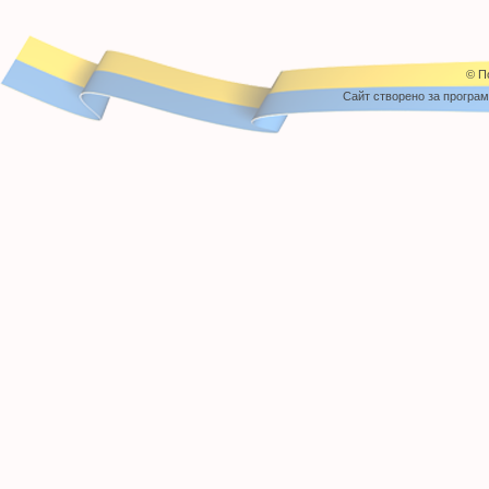
© П
Cайт створено за програ