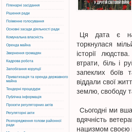
Пленарні засідання
Рішення ради
Поіменне голосування
Основні засади діяльності ради
Ця дата є на
Комунальна власність
торкнулася міл
Оренда майна
історії людства
Звернення громадян
Кадрова робота
втрати, біль і р
Запобігання корупції
запеклих боїв т
Приватизація та оренда державного
віддали свої жит
майна
Тендерні процедури
землю, свободу т
Публічна інформація
Проєкти регуляторних актів
Сьогодні ми вша
Регуляторні акти
вдячність ветер
Розпорядження голови районної
ради
нацизмом своєю 