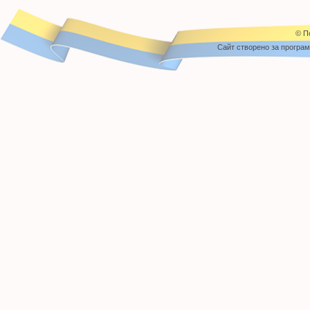
© П
Cайт створено за програ