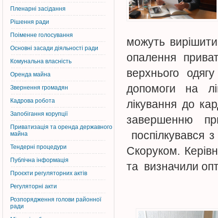
Пленарні засідання
Рішення ради
Поіменне голосування
можуть вирішити
Основні засади діяльності ради
опалення приват
Комунальна власність
верхнього одяг
Оренда майна
допомоги на лі
Звернення громадян
Кадрова робота
лікування до кар
Запобігання корупції
завершенню пр
Приватизація та оренда державного
поспілкувався з
майна
Тендерні процедури
Скоруком. Керівн
Публічна інформація
та визначили оп
Проєкти регуляторних актів
Регуляторні акти
Розпорядження голови районної
ради