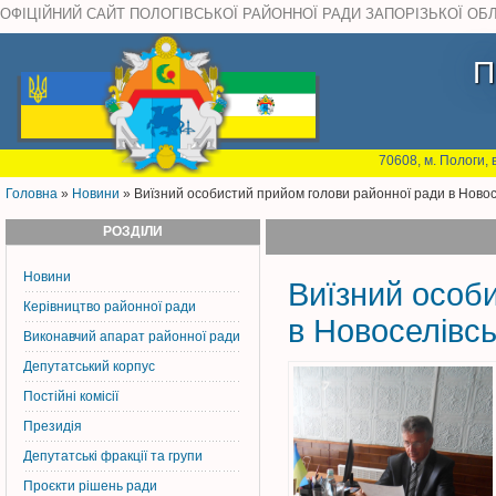
ОФІЦІЙНИЙ САЙТ ПОЛОГІВСЬКОЇ РАЙОННОЇ РАДИ ЗАПОРІЗЬКОЇ ОБ
П
70608, м. Пологи, 
Головна
»
Новини
» Виїзний особистий прийом голови районної ради в Новосел
РОЗДІЛИ
Новини
Виїзний особ
Керiвництво районної ради
в Новоселівськ
Виконавчий апарат районної ради
Депутатський корпус
Постiйнi комiсiї
Президія
Депутатські фракції та групи
Проєкти рішень ради