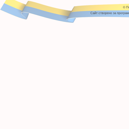
© П
Cайт створено за програ