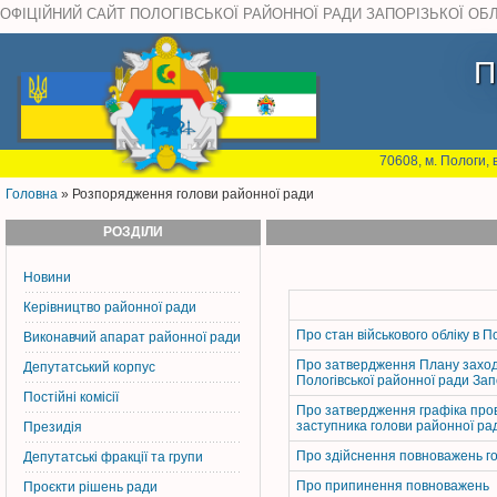
ОФІЦІЙНИЙ САЙТ ПОЛОГІВСЬКОЇ РАЙОННОЇ РАДИ ЗАПОРІЗЬКОЇ ОБ
П
70608, м. Пологи, 
Головна
» Розпорядження голови районної ради
РОЗДІЛИ
Новини
Керiвництво районної ради
Про стан військового обліку в П
Виконавчий апарат районної ради
Про затвердження Плану заході
Депутатський корпус
Пологівської районної ради Запо
Постiйнi комiсiї
Про затвердження графіка пров
заступника голови районної рад
Президія
Про здійснення повноважень гол
Депутатські фракції та групи
Про припинення повноважень
Проєкти рішень ради