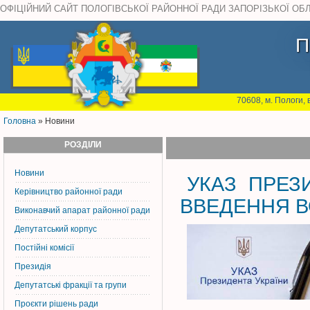
ОФІЦІЙНИЙ САЙТ ПОЛОГІВСЬКОЇ РАЙОННОЇ РАДИ ЗАПОРІЗЬКОЇ ОБ
П
70608, м. Пологи, 
Головна
» Новини
РОЗДІЛИ
Новини
УКАЗ ПРЕЗ
Керiвництво районної ради
ВВЕДЕННЯ В
Виконавчий апарат районної ради
Депутатський корпус
Постiйнi комiсiї
Президія
Депутатські фракції та групи
Проєкти рішень ради