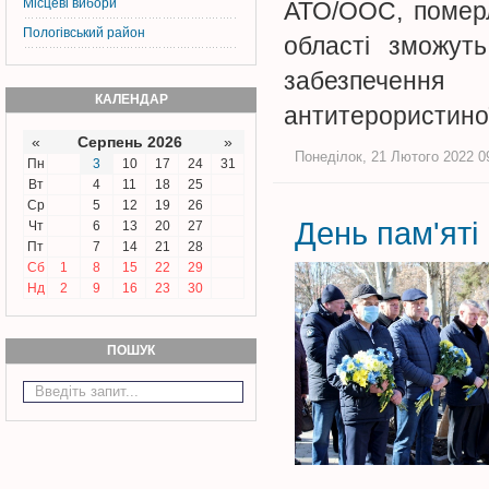
Місцеві вибори
АТО/ООС, померли
Пологівський район
області зможуть
забезпечення 
КАЛЕНДАР
антитерористиної
«
Серпень 2026
»
Понеділок, 21 Лютого 2022 09
Пн
3
10
17
24
31
Вт
4
11
18
25
Ср
5
12
19
26
День пам'яті
Чт
6
13
20
27
Пт
7
14
21
28
Сб
1
8
15
22
29
Нд
2
9
16
23
30
ПОШУК