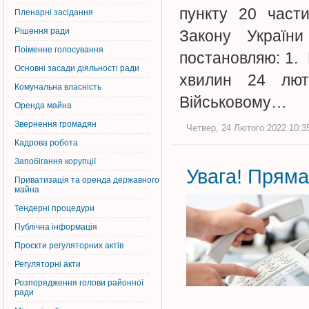
пункту 20 части
Пленарні засідання
Рішення ради
Закону Україн
Поіменне голосування
постановляю: 1. 
Основні засади діяльності ради
хвилин 24 лют
Комунальна власність
Військовому…
Оренда майна
Звернення громадян
Четвер, 24 Лютого 2022 10:35
Кадрова робота
Запобігання корупції
Увага! Пряма 
Приватизація та оренда державного
майна
Тендерні процедури
Публічна інформація
Проєкти регуляторних актів
Регуляторні акти
Розпорядження голови районної
ради