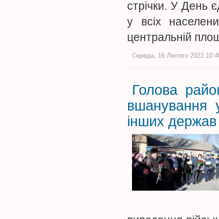
стрічки. У День 
у всіх населен
центральній пло
Середа, 16 Лютого 2022 10:40
Голова райо
вшанування у
інших держав