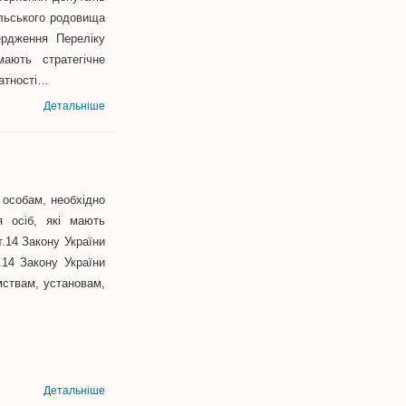
ільського родовища
ердження Переліку
ають стратегічне
датності…
Детальніше
особам, необхідно
я осіб, які мають
т.14 Закону України
.14 Закону України
мствам, установам,
Детальніше