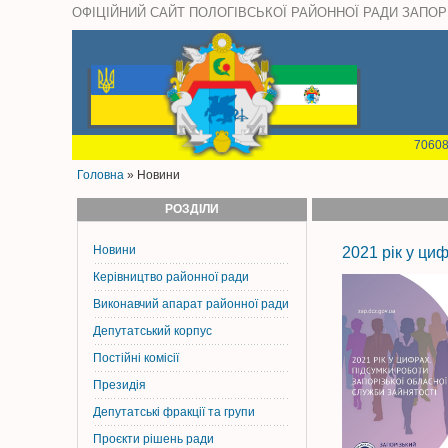
ОФІЦІЙНИЙ САЙТ ПОЛОГІВСЬКОЇ РАЙОННОЇ РАДИ ЗАПОР
70608
Головна
» Новини
РОЗДІЛИ
Новини
2021 рік у ци
Керiвництво районної ради
Виконавчий апарат районної ради
Депутатський корпус
Постiйнi комiсiї
Президія
Депутатські фракції та групи
Проєкти рішень ради