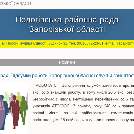
ІЗЬКОЇ ОБЛАСТІ
Пологівська районна рада
Запорізької області
, м. Пологи, вулиця Єдності, будинок 32, тел. (06165) 2-23-61, e-mail: radaplg@u
НОВИНИ
фрах. Підсумки роботи Запорізької обласної служби зайнятос
РОБОТА Є За сприяння служби зайнятості протяг
тис. осіб знайшли роботу, в тому числі 20,6 тис. без
безробітних з числа внутрішньо переміщених осіб та
учасників АТО/ООС. З початку року 240 осіб працев
робочі місця, за які здійснюється компенсаці
роботодавцям, 15 осіб започаткували власну справу з