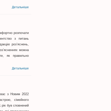
Детальніше
мфортно розпочати
ентство з питань
дакцію роз’яснень,
оз’ясненнях можна
те, як правильно
Детальніше
 вас з Новим 2022
астрою, сімейного
1 рік був сповнений