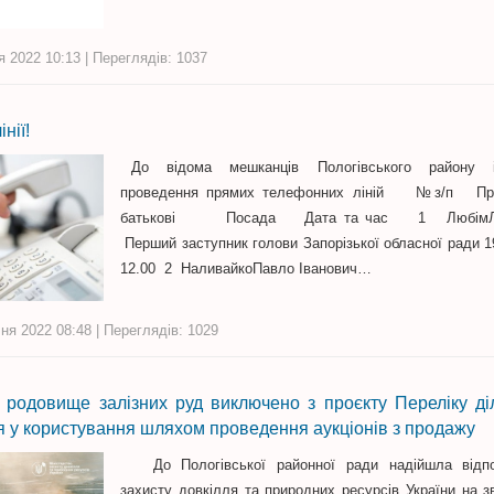
я 2022 10:13 | Переглядів: 1037
нії!
До відома мешканців Пологівського району 
проведення прямих телефонних ліній №з/п Пріз
батькові Посада Дата та час 1 ЛюбімЛюд
Перший заступник голови Запорізької обласної ради 19
12.00 2 НаливайкоПавло Іванович…
ня 2022 08:48 | Переглядів: 1029
е родовище залізних руд виключено з проєкту Переліку д
 у користування шляхом проведення аукціонів з продажу
До Пологівської районної ради надійшла відпов
захисту довкілля та природних ресурсів України на з