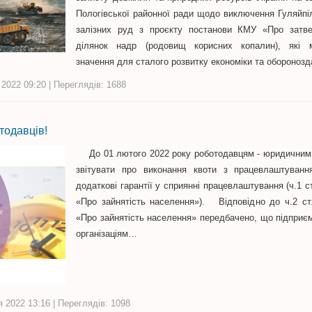
Пологівської районної ради щодо виключення Гуляйп
залізних руд з проєкту постанови КМУ «Про затв
ділянок надр (родовищ корисних копалин), які м
значення для сталого розвитку економіки та обороноз
 2022 09:20 | Переглядів: 1688
тодавців!
До 01 лютого 2022 року роботодавцям - юридичним 
звітувати про виконання квоти з працевлаштуванн
додаткові гарантії у сприянні працевлаштування (ч.1 с
«Про зайнятість населення»). Відповідно до ч.2 ст
«Про зайнятість населення» передбачено, що підприє
організаціям…
я 2022 13:16 | Переглядів: 1098