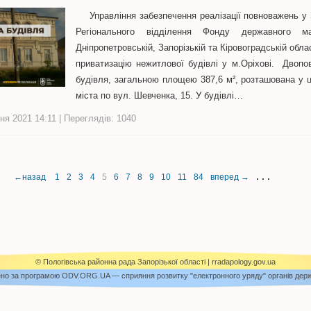
Управління забезпечення реалізації повноважень у З
Регіонального відділення Фонду державного м
Дніпропетровській, Запорізькій та Кіровоградській обл
приватизацію нежитлової будівлі у м.Оріхові. Двоп
будівля, загальною площею 387,6 м², розташована у ц
міста по вул. Шевченка, 15. У будівлі…
ня 2021 14:11 | Переглядів: 1040
. . .
←назад
1
2
3
4
5
6
7
8
9
10
11
84
вперед →
© Пологівська районна рада Запорізької області |
rradapology.gov.ua
но за програмою ODV.ORG.UA — сприяння розвитку "електронного уряду" органів дер