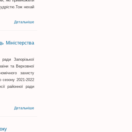
ми, які примножили
мудрістю.Тож нехай
Детальніше
дь Міністерства
ради Запорізької
раїни та Верховної
номічного захисту
о сезону 2021-2022
есії районної ради
Детальніше
року