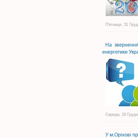
П'ятниця, 31 Груд
На звернення
енергетики Укр
Середа, 29 Грудн
У м.Оріхові п