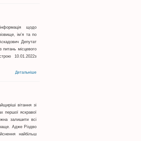
інформація щодо
вище, ім’я та по
скадович Депутат
 з питань місцевого
устрою 10.01.2022з
Детальніше
йщиріші вітання зі
ах першої яскравої
ожна залишити всі
краще. Адже Різдво
йснення найбільш