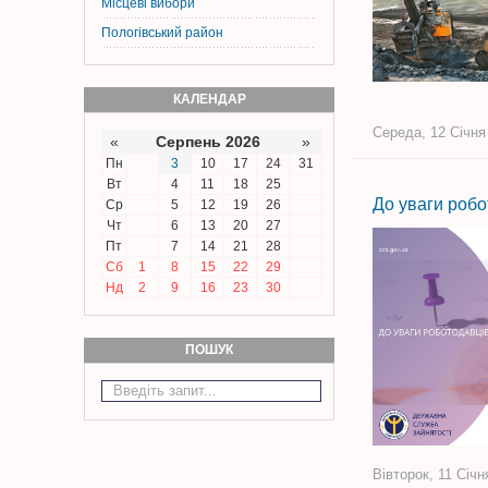
Місцеві вибори
Пологівський район
КАЛЕНДАР
Середа, 12 Січня
«
Серпень 2026
»
Пн
3
10
17
24
31
Вт
4
11
18
25
До уваги робо
Ср
5
12
19
26
Чт
6
13
20
27
Пт
7
14
21
28
Сб
1
8
15
22
29
Нд
2
9
16
23
30
ПОШУК
Вівторок, 11 Січн