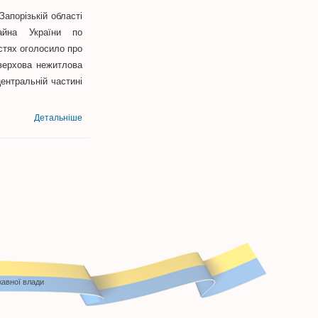
апорізькій області
айна України по
астях оголосило про
оверхова нежитлова
ентральній частині
Детальніше
жавної влади