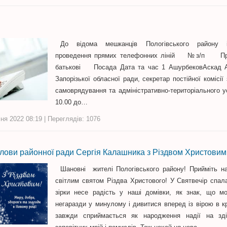
До відома мешканців Пологівського району 
проведення прямих телефонних ліній №з/п Пріз
батькові Посада Дата та час 1 АшурбековАскад А
Запорізької обласної ради, секретар постійної комісії
самоврядування та адміністративно-територіального 
10.00 до…
ня 2022 08:19 | Переглядів: 1076
лови районної ради Сергія Калашника з Різдвом Христовим
Шановні жителі Пологівського району! Прийміть на
світлим святом Різдва Христового! У Святвечір спал
зірки несе радість у наші домівки, як знак, що м
негаразди у минулому і дивитися вперед із вірою в 
завжди сприймається як народження надії на зді