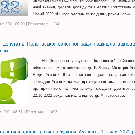
різноманітними подіями, випробуваннями та перемога
наші знання, додали досвіду та збагатили життєвою 
Новий 2022 рік буде вдалим та плідним, роком нових…
ня 2021 08:00 | Переглядів: 1104
 депутатів Пологівської районної ради надійшла відпові
аїни
На Звернення депутатів Пологівської районної 
області восьмого скликання до Кабінету Міністрів Ук
Ради України 9-го скликання щодо соціально-еко
громадян України під час проходження опалювальног
рр, прийнятого на пленарному засіданні дев’ятої с
22.10.2021 року, надійшла відповідь Міністерства…
я 2021 08:51 | Переглядів: 1093
родається адміністративна будівля. Аукціон – 11 січня 2022 