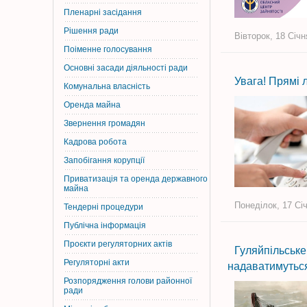
Пленарні засідання
Рішення ради
Вівторок, 18 Січн
Поіменне голосування
Основні засади діяльності ради
Увага! Прямі лі
Комунальна власність
Оренда майна
Звернення громадян
Кадрова робота
Запобігання корупції
Приватизація та оренда державного
майна
Понеділок, 17 Січ
Тендерні процедури
Публічна інформація
Проєкти регуляторних актів
Гуляйпільськ
Регуляторні акти
надаватимуться
Розпорядження голови районної
ради