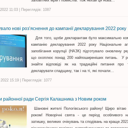
заповітних мрій і помислів. Тож нехай ця нова…
2022 11:03 | Переглядів: 1087
вало нові роз’яснення до кампанії декларування 2022 року
Для того, щоби декларантам було максимально ко
кампанію декларування 2022 року Національне аг
запобігання корупції (НАЗК) підготувало оновлену ре
що охоплює понад 200 найпоширеніших питань. У р
знайти відповіді як на традиційні питання про 
декларувати спадщину, так і на ті, які почали…
 2022 15:19 | Переглядів: 1077
и районної ради Сергія Калашника з Новим роком
Шановні жителі Пологівського району! Щиро вітаю
роком! Новорічні свята - це період особливого н
затишку, великих очікувань та сподівань на краще.202