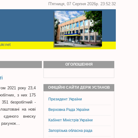
П'ятниця, 07 Серпня 2026р. 23:52:33
kr.net
ОГОЛОШЕННЯ
ті
ОФІЦІЙНІ САЙТИ ДЕРЖ УСТАНОВ
ом 2021 року 23,4
робітних, з них 175
Президент України
 351 безробітний -
лаштовані на нові
Верховна Рада України
я єдиного внеску
Кабінет Міністрів України
а рахунок…
Запорізька обласна рада