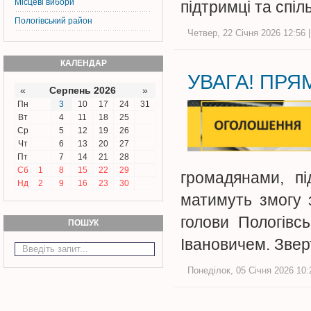
Місцеві вибори
підтримці та спі
Пологівський район
Четвер, 22 Січня 2026 12:56 
КАЛЕНДАР
УВАГА! ПРЯМ
«
Серпень 2026
»
Пн
3
10
17
24
31
Вт
4
11
18
25
Ср
5
12
19
26
Чт
6
13
20
27
Пт
7
14
21
28
Сб
1
8
15
22
29
громадянами, пі
Нд
2
9
16
23
30
матимуть змогу 
голови Пологівс
ПОШУК
Івановичем. Зве
Понеділок, 05 Січня 2026 10: