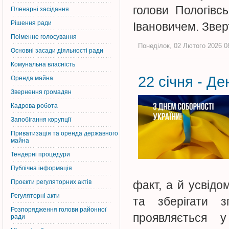
голови Пологівс
Пленарні засідання
Рішення ради
Івановичем. Зве
Поіменне голосування
Понеділок, 02 Лютого 2026 08
Основні засади діяльності ради
Комунальна власність
22 січня - Д
Оренда майна
Звернення громадян
Кадрова робота
Запобігання корупції
Приватизація та оренда державного
майна
Тендерні процедури
Публічна інформація
Проєкти регуляторних актів
факт, а й усвідо
Регуляторні акти
та зберігати з
Розпорядження голови районної
проявляється у
ради