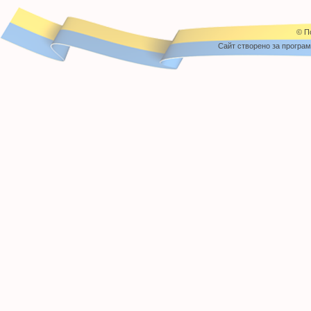
© П
Cайт створено за програ