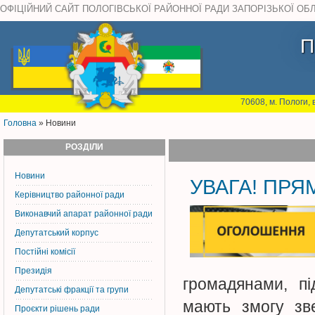
ОФІЦІЙНИЙ САЙТ ПОЛОГІВСЬКОЇ РАЙОННОЇ РАДИ ЗАПОРІЗЬКОЇ ОБ
П
70608, м. Пологи, 
Головна
» Новини
РОЗДІЛИ
Новини
УВАГА! ПРЯМ
Керiвництво районної ради
Виконавчий апарат районної ради
Депутатський корпус
Постiйнi комiсiї
Президія
громадянами, пі
Депутатські фракції та групи
мають змогу зве
Проєкти рішень ради