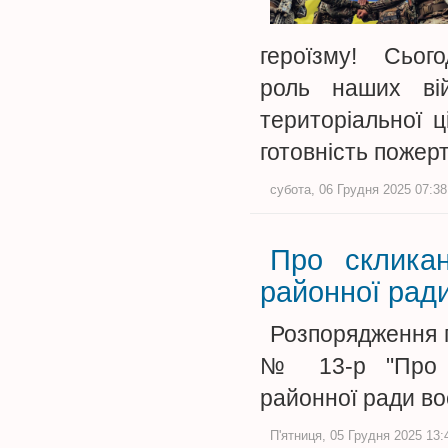
героїзму! Сьогод
роль наших вій
територіальної ц
готовність поже
субота, 06 Грудня 2025 07:38
Про скликан
районної рад
Розпорядження г
№ 13-р "Про ск
районної ради в
П'ятниця, 05 Грудня 2025 13: